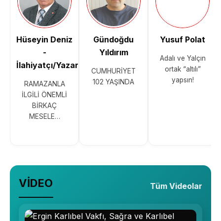
Hüseyin Deniz
Gündoğdu
Yusuf Polat
-
Yıldırım
Adalı ve Yalçın
İlahiyatçı/Yazar
ortak “altılı”
CUMHURİYET
yapsın!
102 YAŞINDA
RAMAZANLA
İLGİLİ ÖNEMLİ
BİRKAÇ
MESELE…
VİDEO
Tüm Videolar