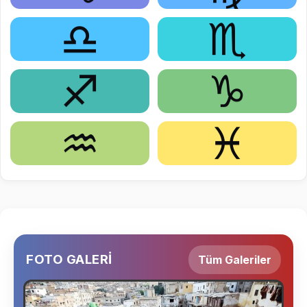
♎
♏
♐
♑
♒
♓
FOTO GALERİ
Tüm Galeriler