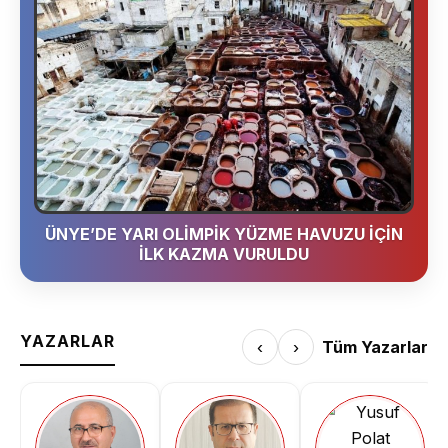
ÜNYE’DE YARI OLİMPİK YÜZME HAVUZU İÇİN
İLK KAZMA VURULDU
YAZARLAR
‹
›
Tüm Yazarlar