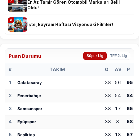
7
En Az Tamir Gören Otomobil Markaları Belli
Oldu!
8
İşte, Bayram Haftası Vizyondaki Filmler!
Puan Durumu
Süper Lig
TFF 2. Lig
#
TAKIM
O
AV
P
1
38
56
95
Galatasaray
2
38
54
84
Fenerbahçe
3
38
17
65
Samsunspor
4
38
8
58
Eyüpspor
5
38
18
57
Beşiktaş