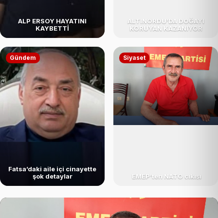
ALP ERSOY HAYATINI
ALTINORDU’DA DOĞAYI
KAYBETTİ
KORUYAN KAZANIYOR
Gündem
Siyaset
Fatsa’daki aile içi cinayette
şok detaylar
EMEP’ten NATO çıkışı