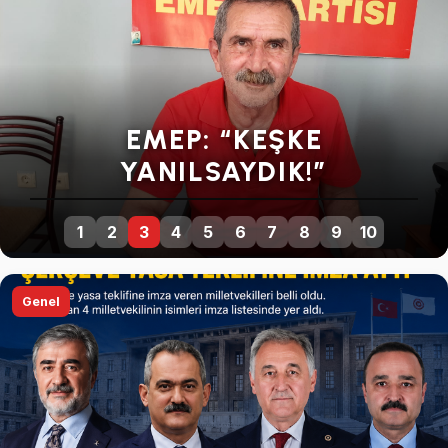
SEYİT TORUN: “ÜRETİCİNİN
EMEĞİNE VURULAN YENİ
BİR DARBEDİR”
1
2
3
4
5
6
7
8
9
10
Genel