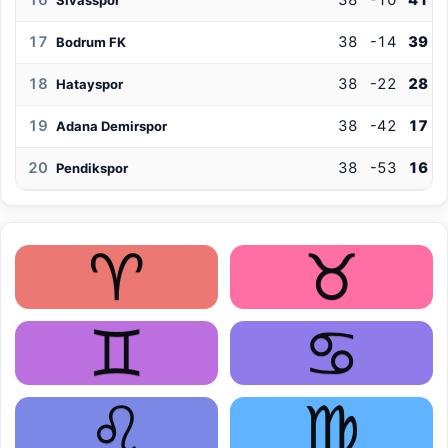
16
38
-10
41
Sivasspor
17
38
-14
39
Bodrum FK
18
38
-22
28
Hatayspor
19
38
-42
17
Adana Demirspor
20
38
-53
16
Pendikspor
♈
♉
♊
♋
♌
♍