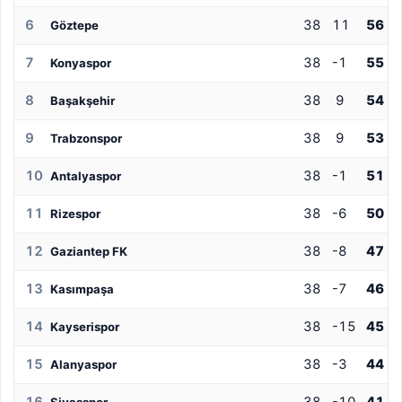
6
38
11
56
Göztepe
7
38
-1
55
Konyaspor
8
38
9
54
Başakşehir
9
38
9
53
Trabzonspor
10
38
-1
51
Antalyaspor
11
38
-6
50
Rizespor
12
38
-8
47
Gaziantep FK
13
38
-7
46
Kasımpaşa
14
38
-15
45
Kayserispor
15
38
-3
44
Alanyaspor