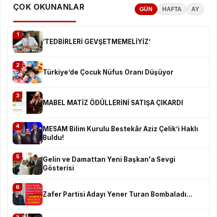
ÇOK OKUNANLAR
GÜN
HAFTA
AY
1
‘TEDBİRLERİ GEVŞETMEMELİYİZ’
2
Türkiye’de Çocuk Nüfus Oranı Düşüyor
3
MABEL MATİZ ÖDÜLLERİNİ SATIŞA ÇIKARDI
4
MESAM Bilim Kurulu Bestekâr Aziz Çelik’i Haklı
Buldu!
5
Gelin ve Damattan Yeni Başkan'a Sevgi
Gösterisi
6
Zafer Partisi Adayı Yener Turan Bombaladı...