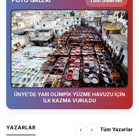
FOTO GALERİ
Tüm Galeriler
ÜNYE’DE YARI OLİMPİK YÜZME HAVUZU İÇİN
İLK KAZMA VURULDU
YAZARLAR
‹
›
Tüm Yazarlar