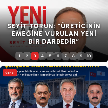
ŞİMŞEK ELEŞTİRDİ
1
2
3
4
5
6
7
8
9
10
Genel