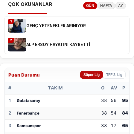
ÇOK OKUNANLAR
GÜN
HAFTA
AY
1
GENÇ YETENEKLER ARINIYOR
2
ALP ERSOY HAYATINI KAYBETTİ
Puan Durumu
Süper Lig
TFF 2. Lig
#
TAKIM
O
AV
P
1
38
56
95
Galatasaray
2
38
54
84
Fenerbahçe
3
38
17
65
Samsunspor