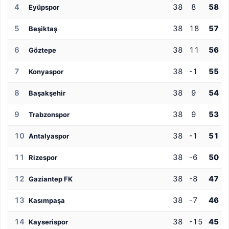
4
38
8
58
Eyüpspor
5
38
18
57
Beşiktaş
6
38
11
56
Göztepe
7
38
-1
55
Konyaspor
8
38
9
54
Başakşehir
9
38
9
53
Trabzonspor
10
38
-1
51
Antalyaspor
11
38
-6
50
Rizespor
12
38
-8
47
Gaziantep FK
13
38
-7
46
Kasımpaşa
14
38
-15
45
Kayserispor