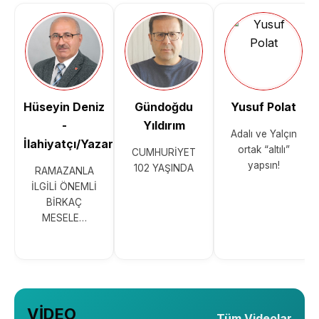
Hüseyin Deniz
Gündoğdu
Yusuf Polat
-
Yıldırım
Adalı ve Yalçın
İlahiyatçı/Yazar
ortak “altılı”
CUMHURİYET
yapsın!
102 YAŞINDA
RAMAZANLA
İLGİLİ ÖNEMLİ
BİRKAÇ
MESELE…
VİDEO
Tüm Videolar