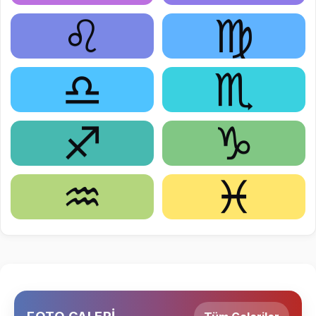
♌
♍
♎
♏
♐
♑
♒
♓