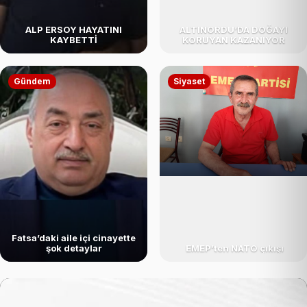
ALP ERSOY HAYATINI
ALTINORDU’DA DOĞAYI
KAYBETTİ
KORUYAN KAZANIYOR
Gündem
Siyaset
Fatsa’daki aile içi cinayette
şok detaylar
EMEP’ten NATO çıkışı