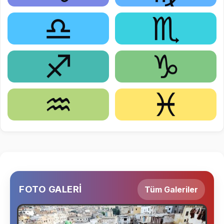
♎
♏
♐
♑
♒
♓
FOTO GALERİ
Tüm Galeriler