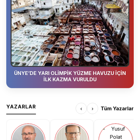
ÜNYE’DE YARI OLİMPİK YÜZME HAVUZU İÇİN
İLK KAZMA VURULDU
YAZARLAR
‹
›
Tüm Yazarlar