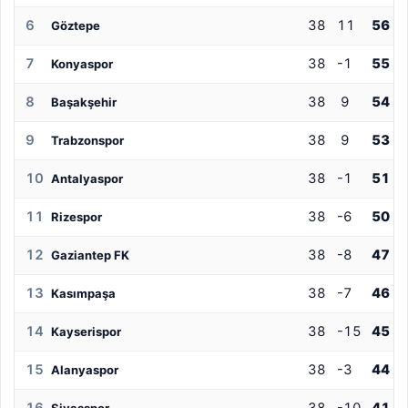
6
38
11
56
Göztepe
7
38
-1
55
Konyaspor
8
38
9
54
Başakşehir
9
38
9
53
Trabzonspor
10
38
-1
51
Antalyaspor
11
38
-6
50
Rizespor
12
38
-8
47
Gaziantep FK
13
38
-7
46
Kasımpaşa
14
38
-15
45
Kayserispor
15
38
-3
44
Alanyaspor