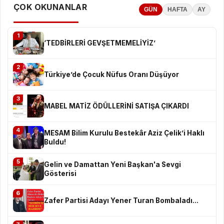
ÇOK OKUNANLAR
GÜN
HAFTA
AY
1
‘TEDBİRLERİ GEVŞETMEMELİYİZ’
2
Türkiye’de Çocuk Nüfus Oranı Düşüyor
3
MABEL MATİZ ÖDÜLLERİNİ SATIŞA ÇIKARDI
4
MESAM Bilim Kurulu Bestekâr Aziz Çelik’i Haklı
Buldu!
5
Gelin ve Damattan Yeni Başkan'a Sevgi
Gösterisi
6
Zafer Partisi Adayı Yener Turan Bombaladı...