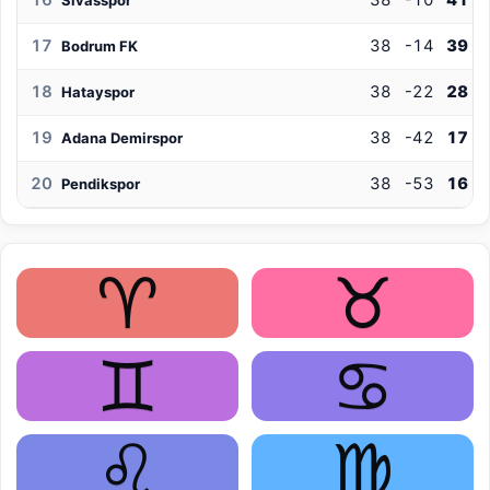
16
38
-10
41
Sivasspor
17
38
-14
39
Bodrum FK
18
38
-22
28
Hatayspor
19
38
-42
17
Adana Demirspor
20
38
-53
16
Pendikspor
♈
♉
♊
♋
♌
♍