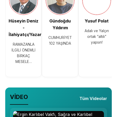
Hüseyin Deniz
Gündoğdu
Yusuf Polat
-
Yıldırım
Adalı ve Yalçın
İlahiyatçı/Yazar
ortak “altılı”
CUMHURİYET
yapsın!
102 YAŞINDA
RAMAZANLA
İLGİLİ ÖNEMLİ
BİRKAÇ
MESELE…
VİDEO
Tüm Videolar