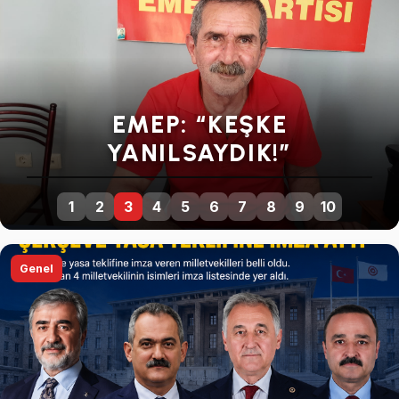
SEYİT TORUN: “ÜRETİCİNİN
EMEĞİNE VURULAN YENİ
BİR DARBEDİR”
1
2
3
4
5
6
7
8
9
10
Genel