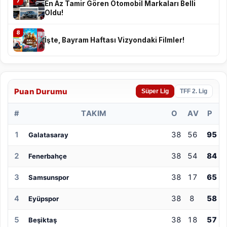
7
En Az Tamir Gören Otomobil Markaları Belli
Oldu!
8
İşte, Bayram Haftası Vizyondaki Filmler!
Puan Durumu
Süper Lig
TFF 2. Lig
#
TAKIM
O
AV
P
1
38
56
95
Galatasaray
2
38
54
84
Fenerbahçe
3
38
17
65
Samsunspor
4
38
8
58
Eyüpspor
5
38
18
57
Beşiktaş