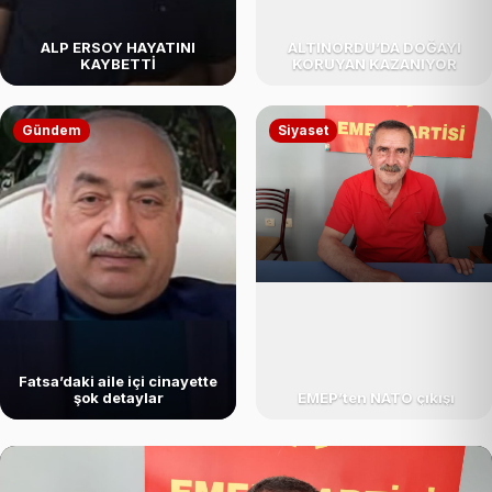
ALP ERSOY HAYATINI
ALTINORDU’DA DOĞAYI
KAYBETTİ
KORUYAN KAZANIYOR
Gündem
Siyaset
Fatsa’daki aile içi cinayette
şok detaylar
EMEP’ten NATO çıkışı