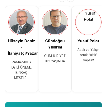
Hüseyin Deniz
Gündoğdu
Yusuf Polat
-
Yıldırım
Adalı ve Yalçın
İlahiyatçı/Yazar
ortak “altılı”
CUMHURİYET
yapsın!
102 YAŞINDA
RAMAZANLA
İLGİLİ ÖNEMLİ
BİRKAÇ
MESELE…