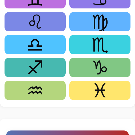
♌
♍
♎
♏
♐
♑
♒
♓