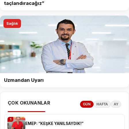
taçlandıracağız”
Sağlık
Uzmandan Uyarı
ÇOK OKUNANLAR
GÜN
HAFTA
AY
1
EMEP: “KEŞKE YANILSAYDIK!”