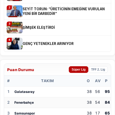
2
SEYİT TORUN: “ÜRETİCİNİN EMEĞİNE VURULAN
YENİ BİR DARBEDİR”
3
ŞİMŞEK ELEŞTİRDİ
4
GENÇ YETENEKLER ARINIYOR
Puan Durumu
Süper Lig
TFF 2. Lig
#
TAKIM
O
AV
P
1
38
56
95
Galatasaray
2
38
54
84
Fenerbahçe
3
38
17
65
Samsunspor