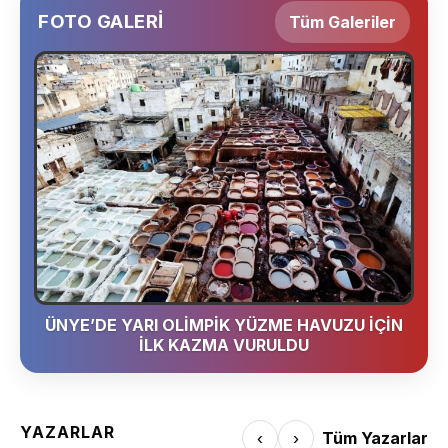
FOTO GALERİ
Tüm Galeriler
ÜNYE’DE YARI OLİMPİK YÜZME HAVUZU İÇİN
İLK KAZMA VURULDU
YAZARLAR
‹
›
Tüm Yazarlar