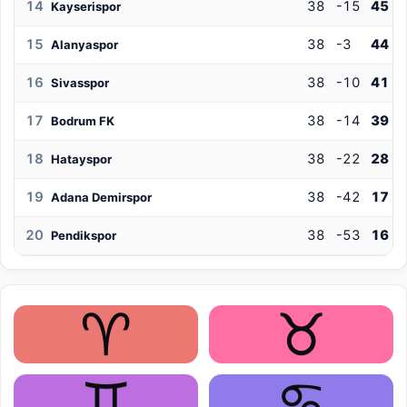
14
38
-15
45
Kayserispor
15
38
-3
44
Alanyaspor
16
38
-10
41
Sivasspor
17
38
-14
39
Bodrum FK
18
38
-22
28
Hatayspor
19
38
-42
17
Adana Demirspor
20
38
-53
16
Pendikspor
♈
♉
♊
♋