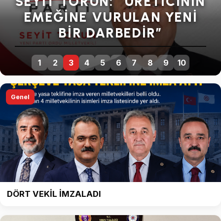
ŞİMŞEK ELEŞTİRDİ
1
2
3
4
5
6
7
8
9
10
Genel
DÖRT VEKİL İMZALADI