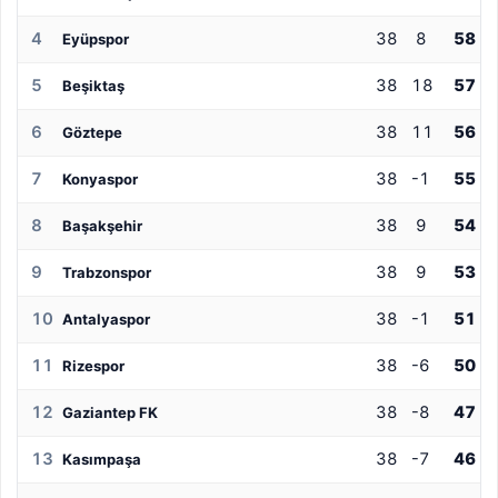
4
38
8
58
Eyüpspor
5
38
18
57
Beşiktaş
6
38
11
56
Göztepe
7
38
-1
55
Konyaspor
8
38
9
54
Başakşehir
9
38
9
53
Trabzonspor
10
38
-1
51
Antalyaspor
11
38
-6
50
Rizespor
12
38
-8
47
Gaziantep FK
13
38
-7
46
Kasımpaşa