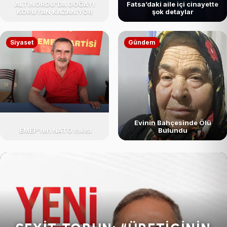
ALTINORDU’DA DOĞAYI
Fatsa’daki aile içi cinayette
KORUYAN KAZANIYOR
şok detaylar
Siyaset
Gündem
Evinin Bahçesinde Ölü
EMEP’ten NATO çıkışı
Bulundu