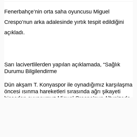
Fenerbahçe’nin orta saha oyuncusu Miguel
Crespo’nun arka adalesinde yırtık tespit edildiğini
açıkladı.
Sarı lacivertlilerden yapılan açıklamada, “Sağlık
Durumu Bilgilendirme
Dün akşam T. Konyaspor ile oynadığımız karşılaşma
öncesi ısınma hareketleri sırasında ağrı şikayeti
hisseden oyuncumuz Miguel Crespo’nun Altunizade
Hastanesinde MR görüntülenmesi
gerçekleştirilmiştir. Arka adalesinde yırtık tespit
edilen oyuncumuzun tedavisine başlanmıştır.
Kamuoyunun bilgisine sunarız.”