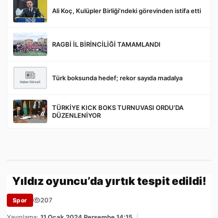
Ali Koç, Kulüpler Birliği'ndeki görevinden istifa etti
Gönder
RAGBİ İL BİRİNCİLİĞİ TAMAMLANDI
Türk boksunda hedef; rekor sayıda madalya
TÜRKİYE KICK BOKS TURNUVASI ORDU’DA
DÜZENLENİYOR
Yıldız oyuncu’da yırtık tespit edildi!
207
Spor
Yayınlama:
11 Ocak 2024 Perşembe 14:15
|