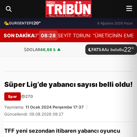
20°
GURGENTEPE
9 Ağustos 2026 Pazar
ILSAYDIK!”
SON DAKİKA
08:28
SEYİT TORUN: “ÜRETİCİNİN EMEĞİNE V
22°
DOLAR
46,66 ₺
▲
FATSA
Az bulutlu
EURO
53,18 ₺
▼
STERLİN
61,85 ₺
▲
Süper Lig’de yabancı sayısı belli oldu!
G.ALTIN
6.005,93 ₺
▲
270
Spor
BTC
2.719.735,00 ₺
▼
Yayınlama:
11 Ocak 2024 Perşembe 17:37
|
BİST
14.121,83
▼
Güncellendi: 09.08.2026 09:27
DOLAR
46,66 ₺
▲
TFF yeni sezondan itibaren yabancı oyuncu